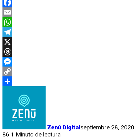
Facebook
Email
WhatsApp
Telegram
X
Threads
Messenger
Copy
Link
Compartir
Zenú Digital
septiembre 28, 2020
86
1 Minuto de lectura