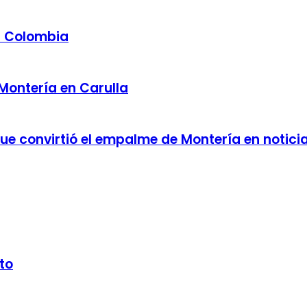
a Colombia
 Montería en Carulla
 que convirtió el empalme de Montería en notici
to