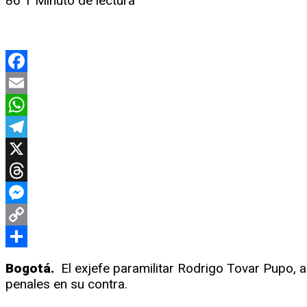
86
1 Minuto de lectura
Facebook
Email
WhatsApp
Telegram
X
Threads
Messenger
Copy
Link
Compartir
Bogotá.
El exjefe paramilitar Rodrigo Tovar Pupo, a
penales en su contra.