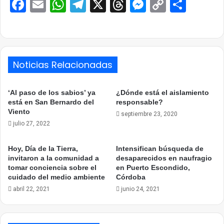
Facebook
Email
WhatsApp
Telegram
X
Threads
Messenge
Copy
Comp
Link
Noticias Relacionadas
‘Al paso de los sabios’ ya
¿Dónde está el aislamiento
está en San Bernardo del
responsable?
Viento
septiembre 23, 2020
julio 27, 2022
Hoy, Día de la Tierra,
Intensifican búsqueda de
invitaron a la comunidad a
desaparecidos en naufragio
tomar conciencia sobre el
en Puerto Escondido,
cuidado del medio ambiente
Córdoba
abril 22, 2021
junio 24, 2021