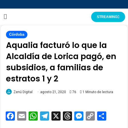
STREAMING
Córdoba
Aqualia facturó lo que la
Alcaldía de Lorica pagó, en
subsidios, a familias de
estratos 1 y 2
Zenú Digital
agosto 21, 2020
76
1 Minuto de lectura
Facebook
Email
WhatsApp
Telegram
X
Threads
Messenge
Copy
Comp
Link