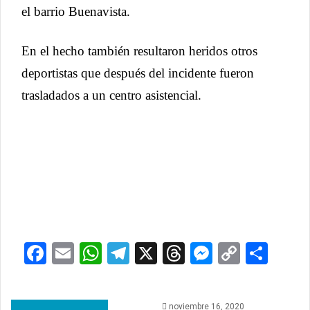
el barrio Buenavista.
En el hecho también resultaron heridos otros
deportistas que después del incidente fueron
trasladados a un centro asistencial.
Facebook
Email
WhatsApp
Telegram
X
Threads
Messeng
Copy
Com
Link
noviembre 16, 2020