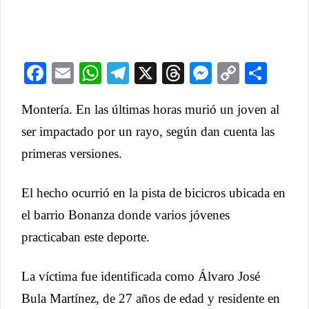
Facebook
Email
WhatsApp
Telegram
X
Threads
Messeng
Copy
Com
Link
Montería. En las últimas horas murió un joven al
ser impactado por un rayo, según dan cuenta las
primeras versiones.
El hecho ocurrió en la pista de bicicros ubicada en
el barrio Bonanza donde varios jóvenes
practicaban este deporte.
La víctima fue identificada como Álvaro José
Bula Martínez, de 27 años de edad y residente en