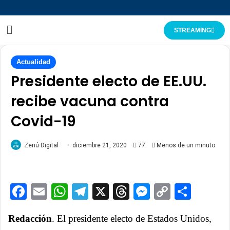
STREAMING
Actualidad
Presidente electo de EE.UU.
recibe vacuna contra
Covid-19
Zenú Digital
diciembre 21, 2020
77
Menos de un minuto
Facebook
Email
WhatsApp
Telegram
X
Threads
Messenge
Copy
Comp
Link
Redacción
. El presidente electo de Estados Unidos,