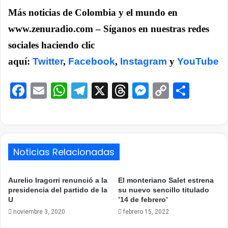
Más noticias de Colombia y el mundo en
www.zenuradio.com – Síganos en nuestras redes
sociales haciendo clic
aquí:
Twitter
,
Facebook
,
Instagram
y
YouTube
Facebook
Email
WhatsApp
Telegram
X
Threads
Messenge
Copy
Comp
Link
Noticias Relacionadas
Aurelio Iragorri renunció a la
El monteriano Salet estrena
presidencia del partido de la
su nuevo sencillo titulado
U
’14 de febrero’
noviembre 3, 2020
febrero 15, 2022