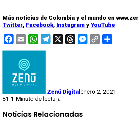
Más noticias de Colombia y el mundo en www.zen
Twitter
,
Facebook
,
Instagram
y
YouTube
Facebook
Email
WhatsApp
Telegram
X
Threads
Messenge
Copy
Compa
Link
Zenú Digital
enero 2, 2021
81
1 Minuto de lectura
Noticias Relacionadas