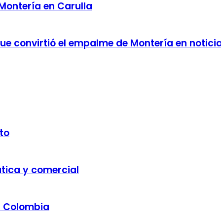
 Montería en Carulla
 que convirtió el empalme de Montería en notici
to
ática y comercial
a Colombia