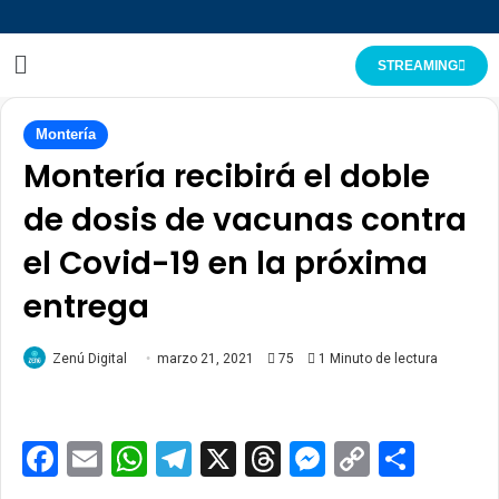
STREAMING
Montería
Montería recibirá el doble
de dosis de vacunas contra
el Covid-19 en la próxima
entrega
Zenú Digital
marzo 21, 2021
75
1 Minuto de lectura
Facebook
Email
WhatsApp
Telegram
X
Threads
Messenge
Copy
Comp
Link