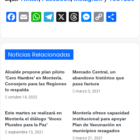
Facebook
Email
WhatsApp
Telegram
X
Threads
Messenge
Copy
Comp
Link
Noticias Relacionadas
Alcalde propone plan piloto
Mercado Central, un
‘Cero Hambre’ en Montería.
abandono histórico que
Consejero para las Regiones
pasa factura
lo respalda
marzo 3, 2021
octubre 14, 2022
Este martes se realizará en
Montería ofrece capacidad
Montería el diálogo ‘Voces
institucional para apoyar
Plurales para la Paz’
Plan de Vacunación en
municipios rezagados
septiembre 13, 2021
marzo 21, 2021