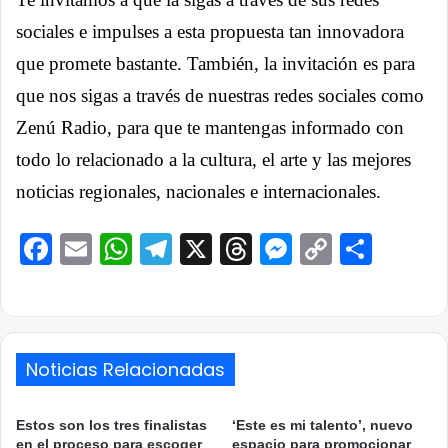
sociales e impulses a esta propuesta tan innovadora
que promete bastante. También, la invitación es para
que nos sigas a través de nuestras redes sociales como
Zenú Radio, para que te mantengas informado con
todo lo relacionado a la cultura, el arte y las mejores
noticias regionales, nacionales e internacionales.
Facebook
Email
WhatsApp
Telegram
X
Threads
Messenge
Copy
Comp
Link
Noticias Relacionadas
Estos son los tres finalistas
‘Este es mi talento’, nuevo
en el proceso para escoger
espacio para promocionar