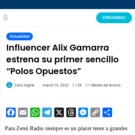
STREAMING
Actualidad
Influencer Alix Gamarra
estrena su primer sencillo
“Polos Opuestos”
Zenú Digital
marzo 16, 2022
128
1 Minuto de lectura
Facebook
Email
WhatsApp
Telegram
X
Threads
Messenge
Copy
Comp
Link
Para Zenú Radio siempre es un placer tener a grandes