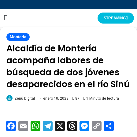
STREAMING
Montería
Alcaldía de Montería
acompaña labores de
búsqueda de dos jóvenes
desaparecidos en el río Sinú
Zenú Digital
enero 10, 2023
87
1 Minuto de lectura
Facebook
Email
WhatsApp
Telegram
X
Threads
Messenge
Copy
Comp
Link