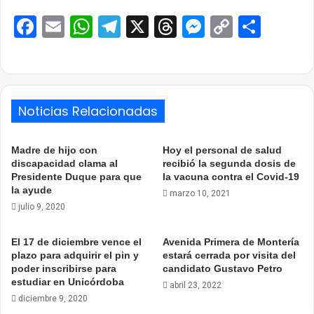
Facebook
Email
WhatsApp
Telegram
X
Threads
Messenge
Copy
Comp
Link
Noticias Relacionadas
Madre de hijo con
Hoy el personal de salud
discapacidad clama al
recibió la segunda dosis de
Presidente Duque para que
la vacuna contra el Covid-19
la ayude
marzo 10, 2021
julio 9, 2020
El 17 de diciembre vence el
Avenida Primera de Montería
plazo para adquirir el pin y
estará cerrada por visita del
poder inscribirse para
candidato Gustavo Petro
estudiar en Unicórdoba
abril 23, 2022
diciembre 9, 2020