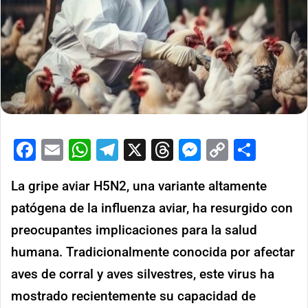
Facebook
Email
WhatsApp
Telegram
X
Threads
Messenge
Copy
Comp
Link
La gripe aviar H5N2, una variante altamente
patógena de la influenza aviar, ha resurgido con
preocupantes implicaciones para la salud
humana. Tradicionalmente conocida por afectar
aves de corral y aves silvestres, este virus ha
mostrado recientemente su capacidad de