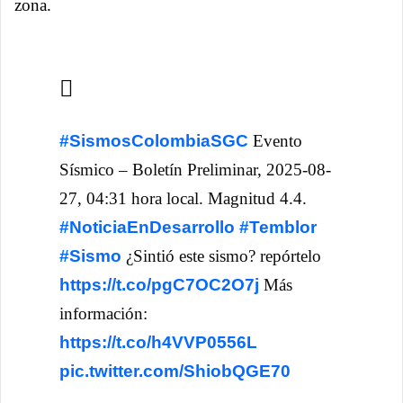
zona.
#SismosColombiaSGC
Evento
Sísmico – Boletín Preliminar, 2025-08-
27, 04:31 hora local. Magnitud 4.4.
#NoticiaEnDesarrollo
#Temblor
#Sismo
¿Sintió este sismo? repórtelo
https://t.co/pgC7OC2O7j
Más
información:
https://t.co/h4VVP0556L
pic.twitter.com/ShiobQGE70