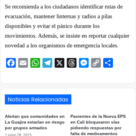
Se recomienda a los ciudadanos identificar rutas de
evacuación, mantener linternas y radios a pilas
disponibles y evitar el pánico durante los
movimientos. Además, se insiste en reportar cualquier
novedad a los organismos de emergencia locales.
Facebook
Email
WhatsApp
Telegram
X
Threads
Messenge
Copy
Comp
Link
Noticias Relacionadas
Alertan que comunidades en
Pacientes de la Nueva EPS
La Guajira estarían en riesgo
en Cali bloquearon vías
por grupos armados
pidiendo respuestas por
falta de medicamentos
junio 28, 2023