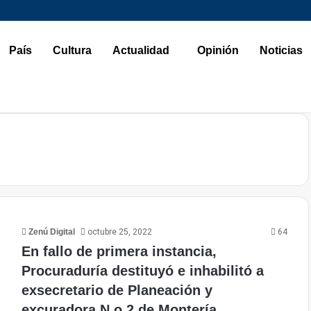
País
Cultura
Actualidad
Opinión
Noticias
Zenú Digital
octubre 25, 2022
64
En fallo de primera instancia,
Procuraduría destituyó e inhabilitó a
exsecretario de Planeación y
excuradora N.o 2 de Montería