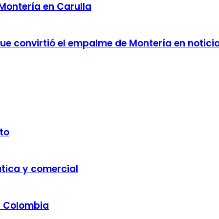
 Montería en Carulla
 que convirtió el empalme de Montería en notici
to
ática y comercial
a Colombia