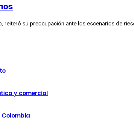
nos
, reiteró su preocupación ante los escenarios de ries
to
ática y comercial
a Colombia