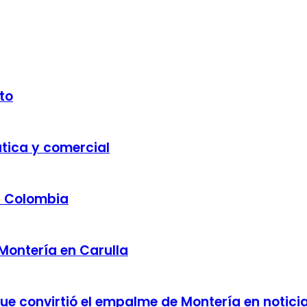
to
ática y comercial
a Colombia
 Montería en Carulla
 que convirtió el empalme de Montería en notici