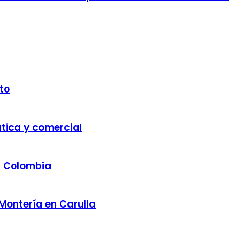
to
ática y comercial
a Colombia
 Montería en Carulla