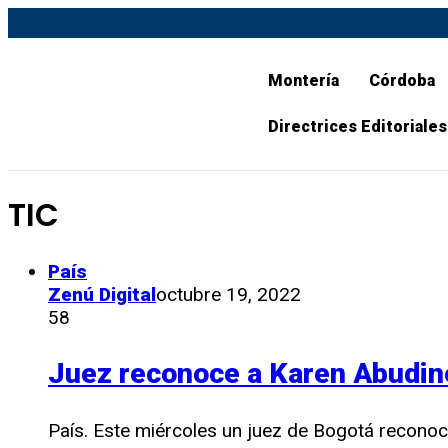
Montería
Córdoba
Directrices Editoriales
TIC
País
Zenú Digital
octubre 19, 2022
58
Juez reconoce a Karen Abudin
País. Este miércoles un juez de Bogotá recono