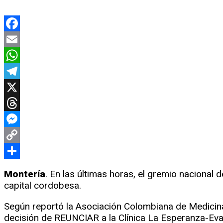
Facebook
Email
WhatsApp
Telegram
X
Threads
Messenger
Copy
Link
Compartir
Montería
. En las últimas horas, el gremio nacional 
capital cordobesa.
Según reportó la Asociación Colombiana de Medicina
decisión de REUNCIAR a la Clínica La Esperanza-Eva