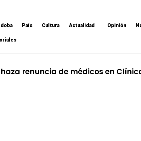
rdoba
País
Cultura
Actualidad
Opinión
No
oriales
chaza renuncia de médicos en Clíni