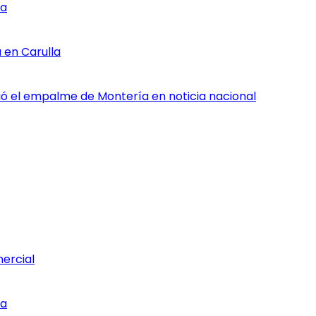
ia
 en Carulla
rtió el empalme de Montería en noticia nacional
mercial
ia