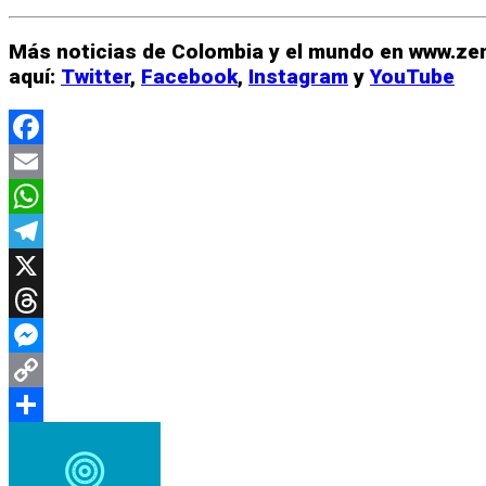
Más noticias de Colombia y el mundo en www.zen
aquí:
Twitter
,
Facebook
,
Instagram
y
YouTube
Facebook
Email
WhatsApp
Telegram
X
Threads
Messenger
Copy
Link
Compartir