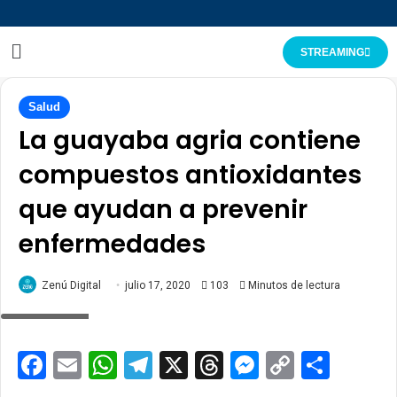
STREAMING
Salud
La guayaba agria contiene
compuestos antioxidantes
que ayudan a prevenir
enfermedades
Zenú Digital
julio 17, 2020
103
Minutos de lectura
Guayaba
Facebook
Email
WhatsApp
Telegram
X
Threads
Messenge
Copy
Comp
Link