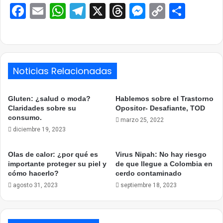
Facebook
Email
WhatsApp
Telegram
X
Threads
Messenge
Copy
Comp
Link
Noticias Relacionadas
Gluten: ¿salud o moda?
Hablemos sobre el Trastorno
Claridades sobre su
Opositor- Desafiante, TOD
consumo.
marzo 25, 2022
diciembre 19, 2023
Olas de calor: ¿por qué es
Virus Nipah: No hay riesgo
importante proteger su piel y
de que llegue a Colombia en
cómo hacerlo?
cerdo contaminado
agosto 31, 2023
septiembre 18, 2023