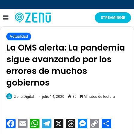
STREAMING
Actualidad
La OMS alerta: La pandemia
sigue avanzando por los
errores de muchos
gobiernos
Zenú Digital
julio 14, 2020
80
Minutos de lectura
Facebook
Email
WhatsApp
Telegram
X
Threads
Messenge
Copy
Comp
Link