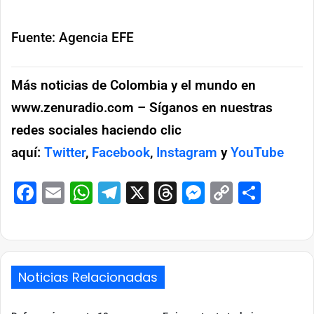
Fuente: Agencia EFE
Más noticias de Colombia y el mundo en
www.zenuradio.com – Síganos en nuestras
redes sociales haciendo clic
aquí:
Twitter
,
Facebook
,
Instagram
y
YouTube
Facebook
Email
WhatsApp
Telegram
X
Threads
Messenge
Copy
Comp
Link
Noticias Relacionadas