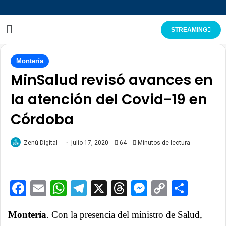
STREAMING
Montería
MinSalud revisó avances en
la atención del Covid-19 en
Córdoba
Zenú Digital
julio 17, 2020
64
Minutos de lectura
Facebook
Email
WhatsApp
Telegram
X
Threads
Messenge
Copy
Comp
Link
Montería
. Con la presencia del ministro de Salud,