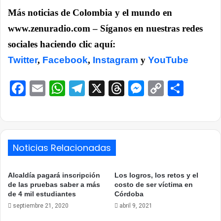
Más noticias de Colombia y el mundo en
www.zenuradio.com – Síganos en nuestras redes
sociales haciendo clic aquí:
Twitter
,
Facebook
,
Instagram
y
YouTube
Facebook
Email
WhatsApp
Telegram
X
Threads
Messenge
Copy
Comp
Link
Noticias Relacionadas
Alcaldía pagará inscripción
Los logros, los retos y el
de las pruebas saber a más
costo de ser víctima en
de 4 mil estudiantes
Córdoba
septiembre 21, 2020
abril 9, 2021