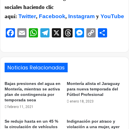
sociales haciendo clic
aquí:
Twitter
,
Facebook
,
Instagram
y
YouTube
Facebook
Email
WhatsApp
Telegram
X
Threads
Messenge
Copy
Comp
Link
Noticias Relacionadas
Bajas presiones del agua en
Montería alista el Jaraguay
Montería, mientras se activa
para nueva temporada del
plan de contingencia por
Fútbol Profesional
temporada seca
enero 18, 2023
febrero 11, 2021
Se redujo hasta en un 45 %
Indignación por atraco y
la circulación de vehículos
violación a una mujer, ayer