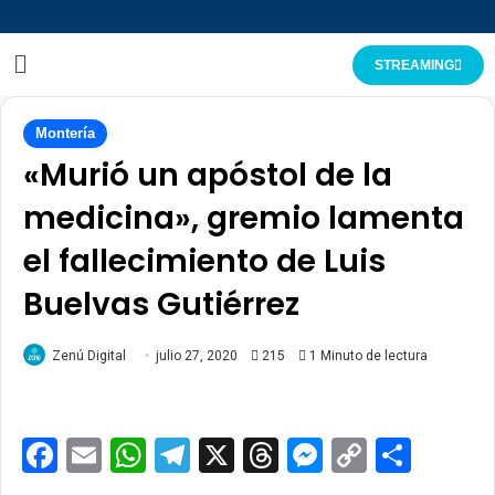
STREAMING
Montería
«Murió un apóstol de la
medicina», gremio lamenta
el fallecimiento de Luis
Buelvas Gutiérrez
Zenú Digital
julio 27, 2020
215
1 Minuto de lectura
Facebook
Email
WhatsApp
Telegram
X
Threads
Messenge
Copy
Comp
Link