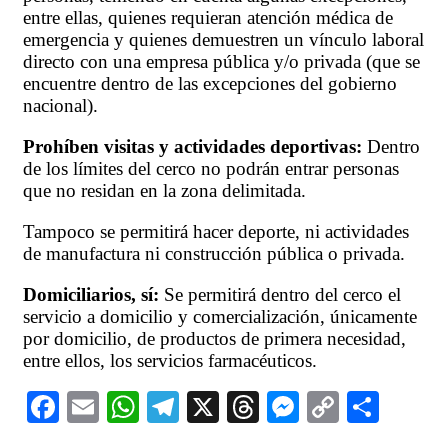
entre ellas, quienes requieran atención médica de
emergencia y quienes demuestren un vínculo laboral
directo con una empresa pública y/o privada (que se
encuentre dentro de las excepciones del gobierno
nacional).
Prohíben visitas y actividades deportivas:
Dentro
de los límites del cerco no podrán entrar personas
que no residan en la zona delimitada.
Tampoco se permitirá hacer deporte, ni actividades
de manufactura ni construcción pública o privada.
Domiciliarios, sí:
Se permitirá dentro del cerco el
servicio a domicilio y comercialización, únicamente
por domicilio, de productos de primera necesidad,
entre ellos, los servicios farmacéuticos.
Facebook
Email
WhatsApp
Telegram
X
Threads
Messeng
Copy
Comp
Link