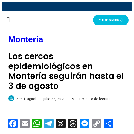
STREAMING
Montería
Los cercos
epidemiológicos en
Montería seguirán hasta el
3 de agosto
Zenú Digital
julio 22, 2020
79
1 Minuto de lectura
Facebook
Email
WhatsApp
Telegram
X
Threads
Messeng
Copy
Comp
Link