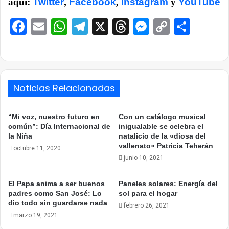
aquí:
Twitter
,
Facebook
,
Instagram
y
YouTube
Facebook
Email
WhatsApp
Telegram
X
Threads
Messenge
Copy
Comp
Link
Noticias Relacionadas
“Mi voz, nuestro futuro en
Con un catálogo musical
común”: Día Internacional de
inigualable se celebra el
la Niña
natalicio de la «diosa del
vallenato» Patricia Teherán
octubre 11, 2020
junio 10, 2021
El Papa anima a ser buenos
Paneles solares: Energía del
padres como San José: Lo
sol para el hogar
dio todo sin guardarse nada
febrero 26, 2021
marzo 19, 2021