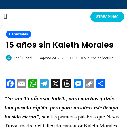
STREAMING
Especiales
15 años sin Kaleth Morales
Zenú Digital
agosto 24, 2020
186
Minutos de lectura
Facebook
Email
WhatsApp
Telegram
X
Threads
Messenge
Copy
Comp
Link
“Ya son 15 años sin Kaleth, para muchos quizás
han pasado rápido, pero para nosotros este tiempo
ha sido eterno”,
son las primeras palabras que Nevis
Troya, madre del fallecido cantautor Kaleth Morales,