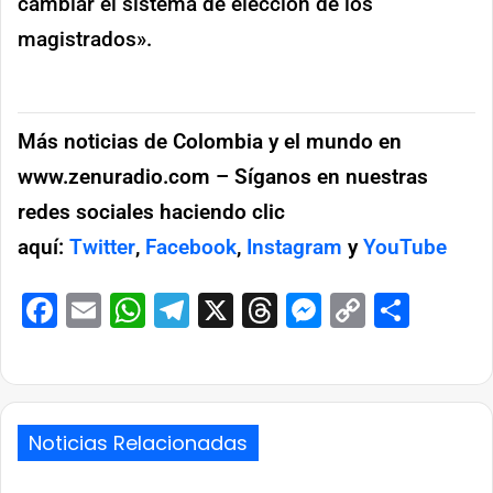
cambiar el sistema de elección de los
magistrados».
Más noticias de Colombia y el mundo en
www.zenuradio.com – Síganos en nuestras
redes sociales haciendo clic
aquí:
Twitter
,
Facebook
,
Instagram
y
YouTube
Facebook
Email
WhatsApp
Telegram
X
Threads
Messenge
Copy
Comp
Link
Noticias Relacionadas