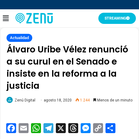
STREAMING
Actualidad
Álvaro Uribe Vélez renunció
a su curul en el Senado e
insiste en la reforma a la
justicia
Zenú Digital
agosto 18, 2020
1.244
Menos de un minuto
Facebook
Email
WhatsApp
Telegram
X
Threads
Messenge
Copy
Comp
Link