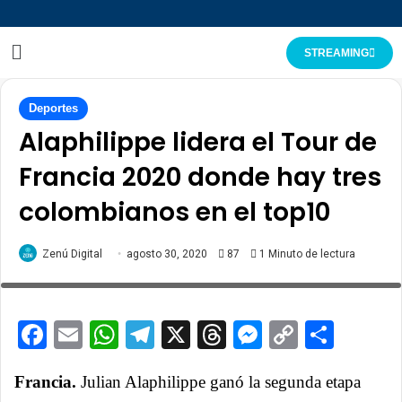
STREAMING
Deportes
Alaphilippe lidera el Tour de
Francia 2020 donde hay tres
Tour de France 2020 - 107th Edition - 2nd stage Nice -
colombianos en el top10
Nice 186 km - 30/08/2020 - Julian Alaphilippe (FRA -
Deceuninck - Quick Step) - photo Luca
Zenú Digital
agosto 30, 2020
87
1 Minuto de lectura
Bettini/BettiniPhoto©2020
Facebook
Email
WhatsApp
Telegram
X
Threads
Messenge
Copy
Comp
Link
Francia.
Julian Alaphilippe ganó la segunda etapa