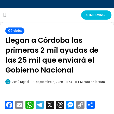
STREAMING
Córdoba
Llegan a Córdoba las
primeras 2 mil ayudas de
las 25 mil que enviará el
Gobierno Nacional
Zenú Digital
septiembre 2, 2020
74
1 Minuto de lectura
Facebook
Email
WhatsApp
Telegram
X
Threads
Messenge
Copy
Comp
Link