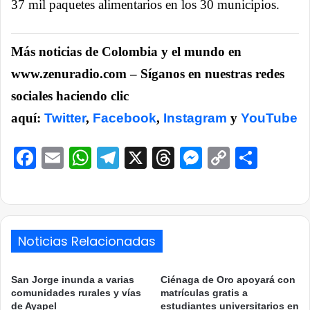
37 mil paquetes alimentarios en los 30 municipios.
Más noticias de Colombia y el mundo en
www.zenuradio.com – Síganos en nuestras redes
sociales haciendo clic
aquí:
Twitter
,
Facebook
,
Instagram
y
YouTube
Facebook
Email
WhatsApp
Telegram
X
Threads
Messenge
Copy
Comp
Link
Noticias Relacionadas
San Jorge inunda a varias
Ciénaga de Oro apoyará con
comunidades rurales y vías
matrículas gratis a
de Ayapel
estudiantes universitarios en