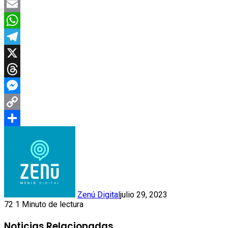
Facebook
Email
WhatsApp
Telegram
X
Threads
Messenger
Copy
Link
Compartir
Zenú Digital
julio 29, 2023
72
1 Minuto de lectura
Noticias Relacionadas