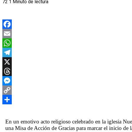
72
1 Minuto de lectura
Facebook
Email
WhatsApp
Telegram
X
Threads
Messenger
Copy
Link
Compartir
En un emotivo acto religioso celebrado en la iglesia Nu
una Misa de Acción de Gracias para marcar el inicio de 