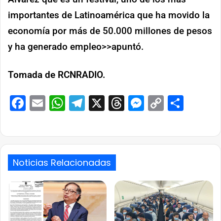
importantes de Latinoamérica que ha movido la
economía por más de 50.000 millones de pesos
y ha generado empleo>>apuntó.
Tomada de RCNRADIO.
Facebook
Email
WhatsApp
Telegram
X
Threads
Messenge
Copy
Comp
Link
Noticias Relacionadas