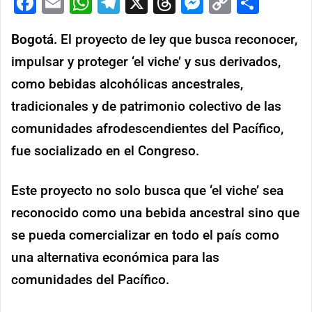
Facebook
Email
WhatsApp
Telegram
X
Threads
Messenge
Copy
Comp
Link
Bogotá.
El proyecto de ley que busca reconocer,
impulsar y proteger ‘el viche’ y sus derivados,
como bebidas alcohólicas ancestrales,
tradicionales y de patrimonio colectivo de las
comunidades afrodescendientes del Pacífico,
fue socializado en el Congreso.
Este proyecto no solo busca que ‘el viche’ sea
reconocido como una bebida ancestral sino que
se pueda comercializar en todo el país como
una alternativa económica para las
comunidades del Pacífico.