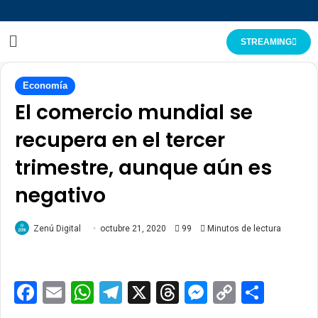
STREAMING
Economía
El comercio mundial se
recupera en el tercer
trimestre, aunque aún es
negativo
Zenú Digital
octubre 21, 2020
99
Minutos de lectura
Facebook
Email
WhatsApp
Telegram
X
Threads
Messenge
Copy
Comp
Link