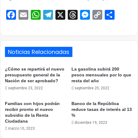
Facebook
Email
WhatsApp
Telegram
X
Threads
Messenge
Copy
Comp
Link
Noticias Relacionadas
¿Cómo se repartirá el nuevo
La gasolina subirá 200
presupuesto general de la
pesos mensuales por lo que
Nación de ser aprobado?
resta del año
septiembre 23, 2022
septiembre 20, 2022
Familias con hijos podrán
Banco de la República
recibir pronto el nuevo
reduce tasas de interés al 13
subsidio de la Renta
%
Ciudadana
diciembre 19, 2023
marzo 10, 2023