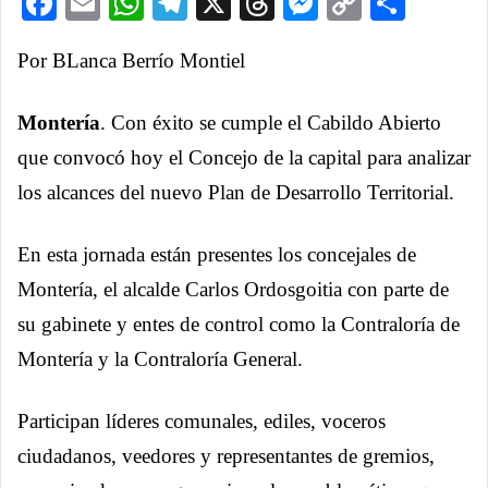
Facebook
Email
WhatsApp
Telegram
X
Threads
Messenge
Copy
Comp
Link
Por BLanca Berrío Montiel
Montería
. Con éxito se cumple el Cabildo Abierto
que convocó hoy el Concejo de la capital para analizar
los alcances del nuevo Plan de Desarrollo Territorial.
En esta jornada están presentes los concejales de
Montería, el alcalde Carlos Ordosgoitia con parte de
su gabinete y entes de control como la Contraloría de
Montería y la Contraloría General.
Participan líderes comunales, ediles, voceros
ciudadanos, veedores y representantes de gremios,