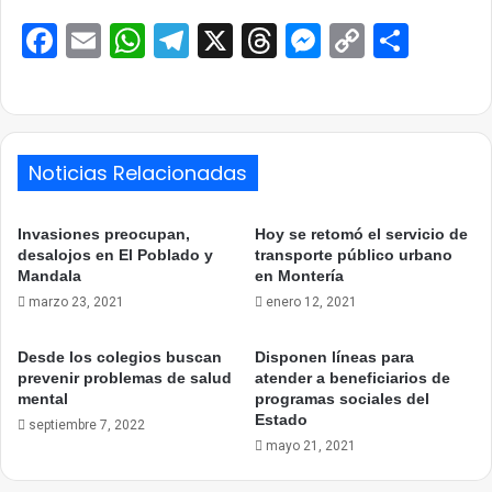
Facebook
Email
WhatsApp
Telegram
X
Threads
Messenge
Copy
Comp
Link
Noticias Relacionadas
Invasiones preocupan,
Hoy se retomó el servicio de
desalojos en El Poblado y
transporte público urbano
Mandala
en Montería
marzo 23, 2021
enero 12, 2021
Desde los colegios buscan
Disponen líneas para
prevenir problemas de salud
atender a beneficiarios de
mental
programas sociales del
Estado
septiembre 7, 2022
mayo 21, 2021