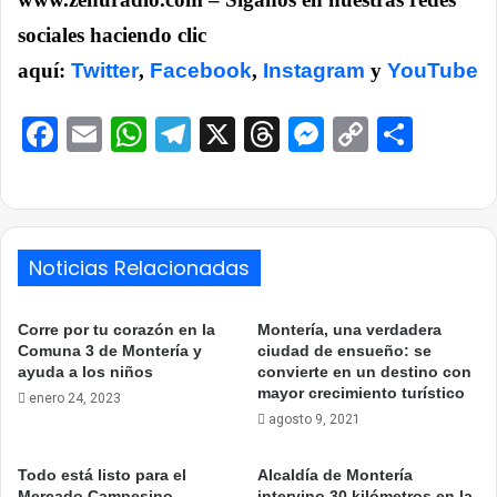
sociales haciendo clic
aquí:
Twitter
,
Facebook
,
Instagram
y
YouTube
Facebook
Email
WhatsApp
Telegram
X
Threads
Messenge
Copy
Comp
Link
Noticias Relacionadas
Corre por tu corazón en la
Montería, una verdadera
Comuna 3 de Montería y
ciudad de ensueño: se
ayuda a los niños
convierte en un destino con
mayor crecimiento turístico
enero 24, 2023
agosto 9, 2021
Todo está listo para el
Alcaldía de Montería
Mercado Campesino
intervino 30 kilómetros en la