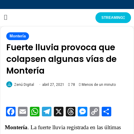
STREAMING
Montería
Fuerte lluvia provoca que
colapsen algunas vías de
Montería
Zenú Digital
abril 27, 2021
78
Menos de un minuto
Facebook
Email
WhatsApp
Telegram
X
Threads
Messenge
Copy
Comp
Link
Montería
. La fuerte lluvia registrada en las últimas