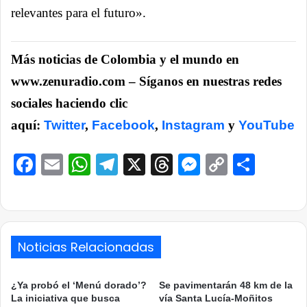
relevantes para el futuro».
Más noticias de Colombia y el mundo en
www.zenuradio.com – Síganos en nuestras redes
sociales haciendo clic
aquí:
Twitter
,
Facebook
,
Instagram
y
YouTube
Facebook
Email
WhatsApp
Telegram
X
Threads
Messenge
Copy
Comp
Link
Noticias Relacionadas
¿Ya probó el ‘Menú dorado’?
Se pavimentarán 48 km de la
La iniciativa que busca
vía Santa Lucía-Moñitos