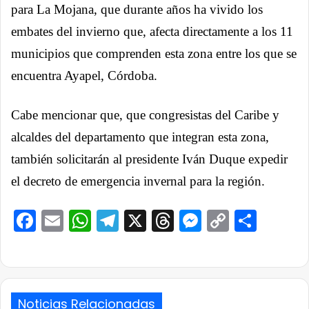
para La Mojana, que durante años ha vivido los
embates del invierno que, afecta directamente a los 11
municipios que comprenden esta zona entre los que se
encuentra Ayapel, Córdoba.
Cabe mencionar que, que congresistas del Caribe y
alcaldes del departamento que integran esta zona,
también solicitarán al presidente Iván Duque expedir
el decreto de emergencia invernal para la región.
Facebook
Email
WhatsApp
Telegram
X
Threads
Messenge
Copy
Comp
Link
Noticias Relacionadas