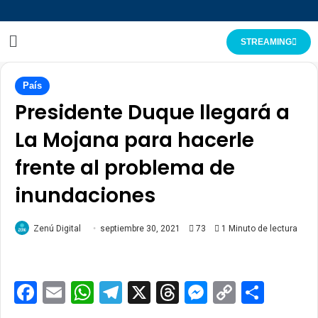
STREAMING
País
Presidente Duque llegará a
La Mojana para hacerle
frente al problema de
inundaciones
Zenú Digital
septiembre 30, 2021
73
1 Minuto de lectura
Facebook
Email
WhatsApp
Telegram
X
Threads
Messenge
Copy
Comp
Link