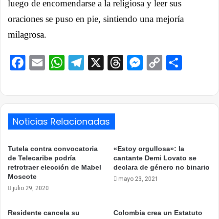
luego de encomendarse a la religiosa y leer sus
oraciones se puso en pie, sintiendo una mejoría
milagrosa.
Facebook
Email
WhatsApp
Telegram
X
Threads
Messenge
Copy
Comp
Link
Noticias Relacionadas
Tutela contra convocatoria
«Estoy orgullosa»: la
de Telecaribe podría
cantante Demi Lovato se
retrotraer elección de Mabel
declara de género no binario
Moscote
mayo 23, 2021
julio 29, 2020
Residente cancela su
Colombia crea un Estatuto