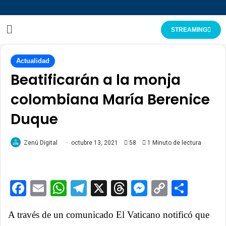
STREAMING
Actualidad
Beatificarán a la monja
colombiana María Berenice
Duque
Zenú Digital
octubre 13, 2021
58
1 Minuto de lectura
Facebook
Email
WhatsApp
Telegram
X
Threads
Messenge
Copy
Comp
Link
A través de un comunicado El Vaticano notificó que