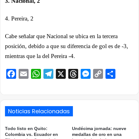
3. Nacional, 2
4. Pereira, 2
Cabe señalar que Nacional se ubica en la tercera
posición, debido a que su diferencia de gol es de -3,
mientras que la del Pereira -4.
Facebook
Email
WhatsApp
Telegram
X
Threads
Messenge
Copy
Comp
Link
Noticias Relacionadas
Todo listo en Quito:
Undécima jornada: nueve
Colombia vs. Ecuador en
medallas de oro en una