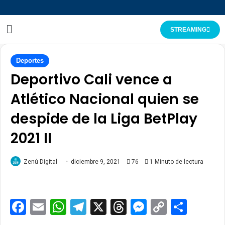
STREAMING
Deportes
Deportivo Cali vence a
Atlético Nacional quien se
despide de la Liga BetPlay
2021 II
Zenú Digital
diciembre 9, 2021
76
1 Minuto de lectura
Facebook
Email
WhatsApp
Telegram
X
Threads
Messenge
Copy
Comp
Link