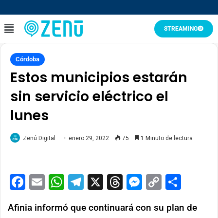
STREAMING
Córdoba
Estos municipios estarán
sin servicio eléctrico el
lunes
Zenú Digital
enero 29, 2022
75
1 Minuto de lectura
Facebook
Email
WhatsApp
Telegram
X
Threads
Messenge
Copy
Comp
Link
Afinia informó que continuará con su plan de