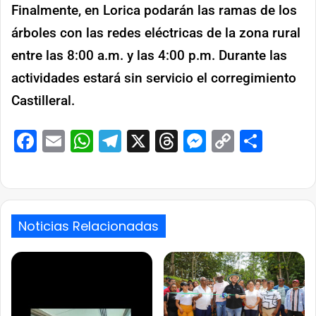
Finalmente, en Lorica podarán las ramas de los
árboles con las redes eléctricas de la zona rural
entre las 8:00 a.m. y las 4:00 p.m. Durante las
actividades estará sin servicio el corregimiento
Castilleral.
Facebook
Email
WhatsApp
Telegram
X
Threads
Messenge
Copy
Comp
Link
Noticias Relacionadas