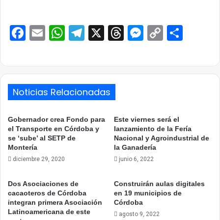
Facebook
Email
WhatsApp
Telegram
X
Threads
Messenge
Copy
Comp
Link
Noticias Relacionadas
Gobernador crea Fondo para
Este viernes será el
el Transporte en Córdoba y
lanzamiento de la Fería
se ‘sube’ al SETP de
Nacional y Agroindustrial de
Montería
la Ganadería
diciembre 29, 2020
junio 6, 2022
Dos Asociaciones de
Construirán aulas digitales
cacaoteros de Córdoba
en 19 municipios de
integran primera Asociación
Córdoba
Latinoamericana de este
agosto 9, 2022