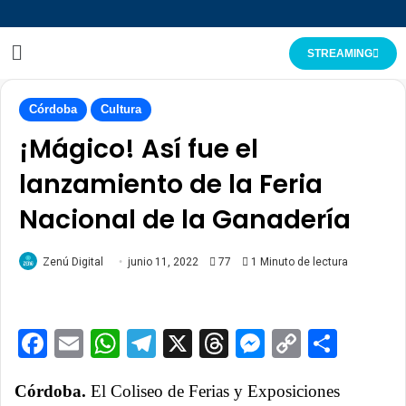
STREAMING
Córdoba
Cultura
¡Mágico! Así fue el
lanzamiento de la Feria
Nacional de la Ganadería
Zenú Digital
junio 11, 2022
77
1 Minuto de lectura
Facebook
Email
WhatsApp
Telegram
X
Threads
Messenge
Copy
Comp
Link
Córdoba.
El Coliseo de Ferias y Exposiciones