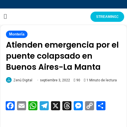
STREAMING
Montería
Atienden emergencia por el
puente colapsado en
Buenos Aires-La Manta
Zenú Digital
septiembre 3, 2022
90
1 Minuto de lectura
Facebook
Email
WhatsApp
Telegram
X
Threads
Messenge
Copy
Comp
Link