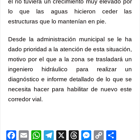
el río tuviera un crecimiento muy elevado por
lo que las aguas hicieron ceder las
estructuras que lo mantenían en pie.
Desde la administración municipal se le ha
dado prioridad a la atención de esta situación,
motivo por el que a la zona se trasladará un
ingeniero hidráulico para realizar un
diagnóstico e informe detallado de lo que se
necesita hacer para habilitar de nuevo este
corredor vial.
Facebook
Email
WhatsApp
Telegram
X
Threads
Messenge
Copy
Comp