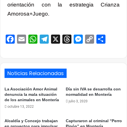
orientación con la estrategia Crianza
Amorosa+Juego.
Facebook
Email
WhatsApp
Telegram
X
Threads
Messenge
Copy
Comp
Link
Noticias Relacionadas
La Asociación Amor Animal
Día sin IVA se desarrolla con
denuncia la mala situación
normalidad en Montería
de los animales en Montería
julio 3, 2020
octubre 13, 2022
Alcaldía y Concejo trabajan
Capturaron al criminal “Perro
en proyectos para impulsar
Pipón” en Montería