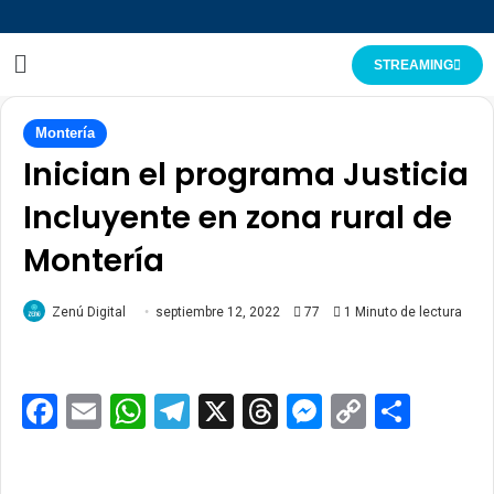
STREAMING
Montería
Inician el programa Justicia
Incluyente en zona rural de
Montería
Zenú Digital
septiembre 12, 2022
77
1 Minuto de lectura
Facebook
Email
WhatsApp
Telegram
X
Threads
Messenge
Copy
Comp
Link