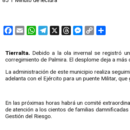
85
1 Minuto de lectura
Facebook
Email
WhatsApp
Telegram
X
Threads
Messenge
Copy
Compa
Link
Tierralta.
Debido a la ola invernal se registró u
corregimiento de Palmira. El desplome deja a más 
La administración de este municipio realiza segui
adelanta con el Ejército para un puente Militar, qu
En las próximas horas habrá un comité extraordina
de atención a los cientos de familias damnificadas 
Gestión del Riesgo.