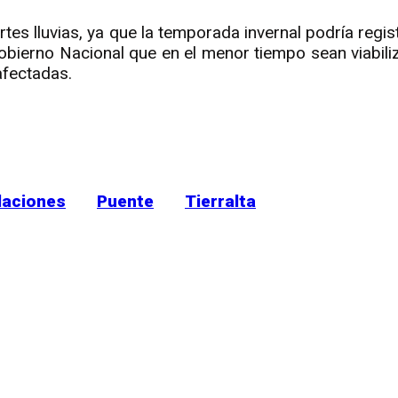
uertes lluvias, ya que la temporada invernal podría reg
Gobierno Nacional que en el menor tiempo sean viabili
afectadas.
r
rtir
daciones
Puente
Tierralta