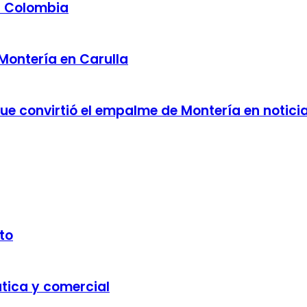
a Colombia
 Montería en Carulla
 que convirtió el empalme de Montería en notici
to
ática y comercial