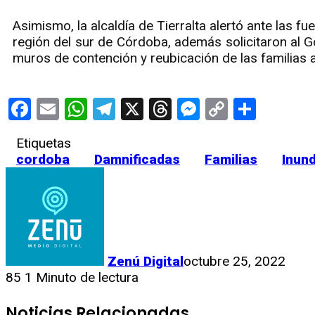
Asimismo, la alcaldía de Tierralta alertó ante las f
región del sur de Córdoba, además solicitaron al 
muros de contención y reubicación de las familias 
Facebook
Email
WhatsApp
Telegram
X
Threads
Messenge
Copy
Compa
Link
Etiquetas
cordoba
Damnificadas
Familias
Inun
Zenú Digital
octubre 25, 2022
85
1 Minuto de lectura
Noticias Relacionadas