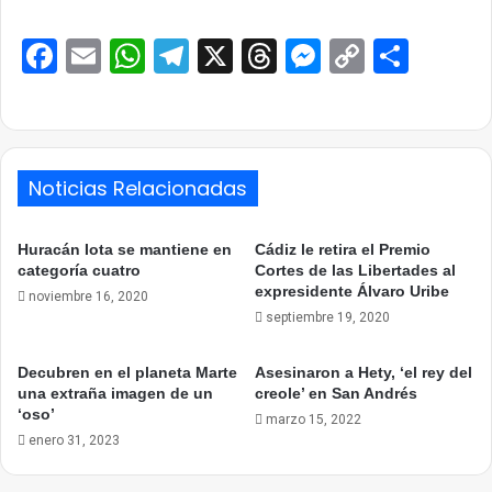
Facebook
Email
WhatsApp
Telegram
X
Threads
Messenge
Copy
Comp
Link
Noticias Relacionadas
Huracán Iota se mantiene en
Cádiz le retira el Premio
categoría cuatro
Cortes de las Libertades al
expresidente Álvaro Uribe
noviembre 16, 2020
septiembre 19, 2020
Decubren en el planeta Marte
Asesinaron a Hety, ‘el rey del
una extraña imagen de un
creole’ en San Andrés
‘oso’
marzo 15, 2022
enero 31, 2023