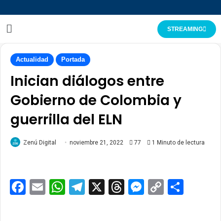
STREAMING
Actualidad
Portada
Inician diálogos entre
Gobierno de Colombia y
guerrilla del ELN
Zenú Digital
noviembre 21, 2022
77
1 Minuto de lectura
Facebook
Email
WhatsApp
Telegram
X
Threads
Messenge
Copy
Comp
Link