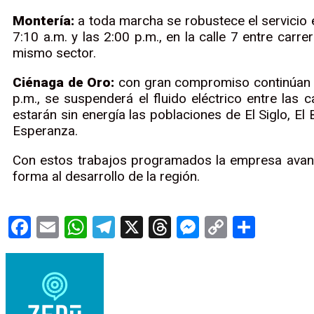
Montería:
a toda marcha se robustece el servicio en
7:10 a.m. y las 2:00 p.m., en la calle 7 entre car
mismo sector.
Ciénaga de Oro:
con gran compromiso continúan lo
p.m., se suspenderá el fluido eléctrico entre las
estarán sin energía las poblaciones de El Siglo, El
Esperanza.
Con estos trabajos programados la empresa avanz
forma al desarrollo de la región.
Facebook
Email
WhatsApp
Telegram
X
Threads
Messenge
Copy
Compa
Link