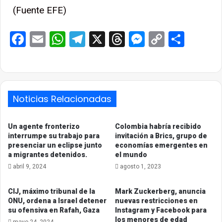
(Fuente EFE)
Facebook
Email
WhatsApp
Telegram
X
Threads
Messenge
Copy
Comp
Link
Noticias Relacionadas
Un agente fronterizo
Colombia habría recibido
interrumpe su trabajo para
invitación a Brics, grupo de
presenciar un eclipse junto
economías emergentes en
a migrantes detenidos.
el mundo
abril 9, 2024
agosto 1, 2023
CIJ, máximo tribunal de la
Mark Zuckerberg, anuncia
ONU, ordena a Israel detener
nuevas restricciones en
su ofensiva en Rafah, Gaza
Instagram y Facebook para
los menores de edad