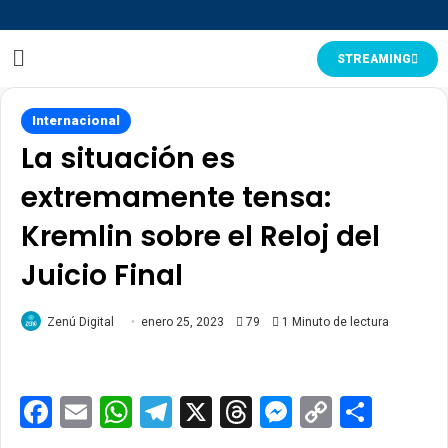
STREAMING
Internacional
La situación es
extremamente tensa:
Kremlin sobre el Reloj del
Juicio Final
Zenú Digital
enero 25, 2023
79
1 Minuto de lectura
Facebook
Email
WhatsApp
Telegram
X
Threads
Messenge
Copy
Comp
Link