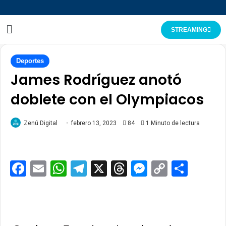
STREAMING
Deportes
James Rodríguez anotó
doblete con el Olympiacos
Zenú Digital
febrero 13, 2023
84
1 Minuto de lectura
Facebook
Email
WhatsApp
Telegram
X
Threads
Messenge
Copy
Comp
Link