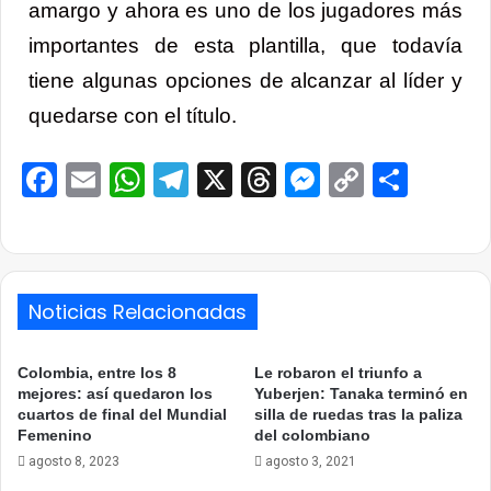
amargo y ahora es uno de los jugadores más
importantes de esta plantilla, que todavía
tiene algunas opciones de alcanzar al líder y
quedarse con el título.
Facebook
Email
WhatsApp
Telegram
X
Threads
Messenge
Copy
Comp
Link
Noticias Relacionadas
Colombia, entre los 8
Le robaron el triunfo a
mejores: así quedaron los
Yuberjen: Tanaka terminó en
cuartos de final del Mundial
silla de ruedas tras la paliza
Femenino
del colombiano
agosto 8, 2023
agosto 3, 2021