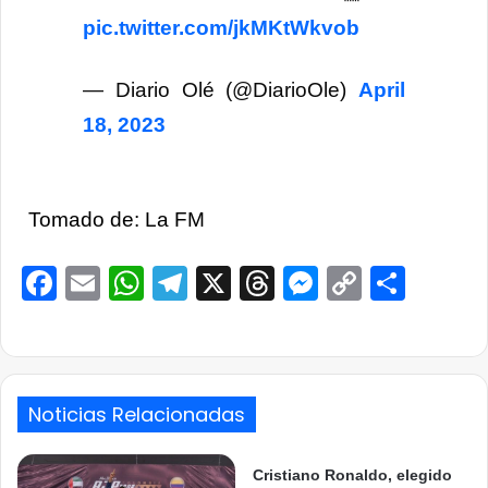
pic.twitter.com/jkMKtWkvob
— Diario Olé (@DiarioOle)
April
18, 2023
Tomado de: La FM
Facebook
Email
WhatsApp
Telegram
X
Threads
Messenge
Copy
Comp
Link
Noticias Relacionadas
Cristiano Ronaldo, elegido