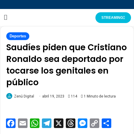
STREAMING
Deportes
Saudíes piden que Cristiano
Ronaldo sea deportado por
tocarse los genitales en
público
Zenú Digital
abril 19, 2023
114
1 Minuto de lectura
Facebook
Email
WhatsApp
Telegram
X
Threads
Messenge
Copy
Comp
Link