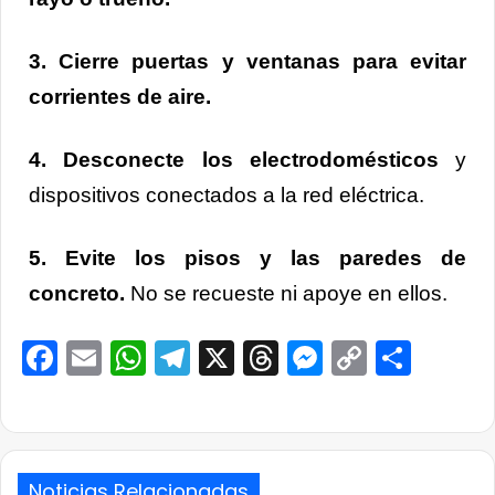
3. Cierre puertas y ventanas para evitar
corrientes de aire.
4. Desconecte los electrodomésticos
y
dispositivos conectados a la red eléctrica.
5. Evite los pisos y las paredes de
concreto.
No se recueste ni apoye en ellos.
Facebook
Email
WhatsApp
Telegram
X
Threads
Messenge
Copy
Comp
Link
Noticias Relacionadas