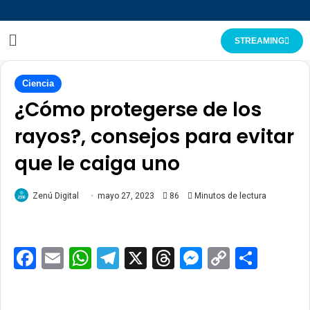
STREAMING
Ciencia
¿Cómo protegerse de los
rayos?, consejos para evitar
que le caiga uno
Zenú Digital
mayo 27, 2023
86
Minutos de lectura
Facebook
Email
WhatsApp
Telegram
X
Threads
Messenge
Copy
Comp
Link