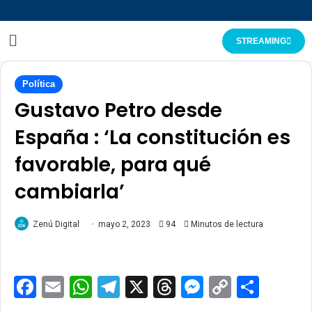
STREAMING
Política
Gustavo Petro desde
España : ‘La constitución es
favorable, para qué
cambiarla’
Zenú Digital
mayo 2, 2023
94
Minutos de lectura
Facebook
Email
WhatsApp
Telegram
X
Threads
Messenge
Copy
Comp
Link