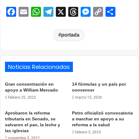
Facebook
Email
WhatsApp
Telegram
X
Threads
Messenge
Copy
Comp
Link
portada
Noticias Relacionadas
Gran concentración en
14 fórmulas y un país por
apoyo a William Mercado
convencer
febrero 25, 2022
marzo 15, 2026
Aprobaron la reforma
Petro oficializó convocatoria
tributaria en Senado, se
a marchar en apoyo a su
salvaron el pan, la leche y
reforma a la salud
las iglesias
febrero 3, 2023
noviembre 3, 2022