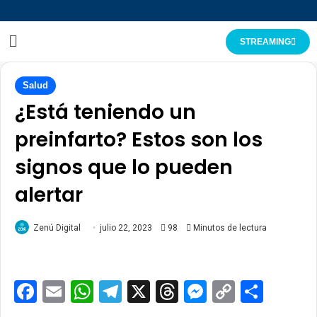
STREAMING
Salud
¿Está teniendo un
preinfarto? Estos son los
signos que lo pueden
alertar
Zenú Digital
julio 22, 2023
98
Minutos de lectura
Facebook
Email
WhatsApp
Telegram
X
Threads
Messenge
Copy
Comp
Link