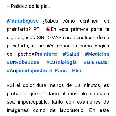
– Palidez de la piel.
¿Sabes cómo identificar un
@dr.robejose
preinfarto? PT1
En esta primera parte te
digo algunos SÍNTOMAS característicos de un
preinfarto, o también conocido como Angina
de pecho#Pr
a
e
einfarto #S
lud #M
dicina
r
a
i
#D
RobeJose #C
rdiologia #B
enestar
n
#A
ginadepecho
♬ Paris – Else
«Si el dolor dura menos de 10 minutos, es
probable que el daño al músculo cardíaco
sea imperceptible, tanto con exámenes de
imágenes como de laboratorio. En este