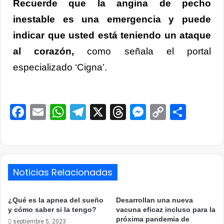
Recuerde que la angina de pecho
inestable es una emergencia y puede
indicar que usted está teniendo un ataque
al corazón,
como señala el portal
especializado ‘Cigna’.
Facebook
Email
WhatsApp
Telegram
X
Threads
Messenge
Copy
Comp
Link
Noticias Relacionadas
¿Qué es la apnea del sueño
Desarrollan una nueva
y cómo saber si la tengo?
vacuna eficaz incluso para la
próxima pandemia de
septiembre 5, 2023