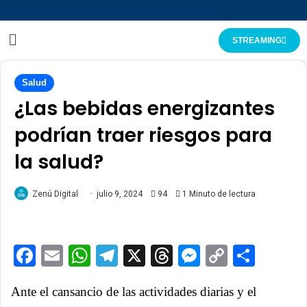
STREAMING
Salud
¿Las bebidas energizantes
podrían traer riesgos para
la salud?
Zenú Digital
julio 9, 2024
94
1 Minuto de lectura
Facebook
Email
WhatsApp
Telegram
X
Threads
Messenge
Copy
Comp
Link
Ante el cansancio de las actividades diarias y el