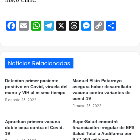
Facebook
Email
WhatsApp
Telegram
X
Threads
Messenge
Copy
Comp
Link
Noticias Relacionadas
Detectan primer paciente
Manuel Elkin Patarroyo
positivo en Covid, viruela del
asegura haber desarrollado
mono y VIH al mismo tiempo
vacuna contra variantes de
covid-19
agosto 25, 2022
mayo 25, 2022
Aprueban primera vacuna
SuperSalud encontró
doble cepa contra el Covid-
financiación irregular de EPS
19
Salud Total a Audifarma por
$ 77.500 millones