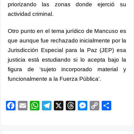
priorizando las zonas donde ejerció su
actividad criminal.
Otro punto en el tema jurídico de Mancuso es
que aunque fue rechazado inicialmente por la
Jurisdicción Especial para la Paz (JEP) esa
justicia está estudiando si lo acepta bajo la
figura de ‘sujeto incorporado material y
funcionalmente a la Fuerza Pública’.
Facebook
Email
WhatsApp
Telegram
X
Threads
Messenge
Copy
Comp
Link