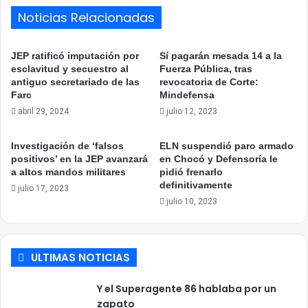
Noticias Relacionadas
JEP ratificó imputación por
Sí pagarán mesada 14 a la
esclavitud y secuestro al
Fuerza Pública, tras
antiguo secretariado de las
revocatoria de Corte:
Farc
Mindefensa
abril 29, 2024
julio 12, 2023
Investigación de ‘falsos
ELN suspendió paro armado
positivos’ en la JEP avanzará
en Chocó y Defensoría le
a altos mandos militares
pidió frenarlo
definitivamente
julio 17, 2023
julio 10, 2023
ULTIMAS NOTICIAS
Y el Superagente 86 hablaba por un
zapato