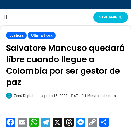
STREAMING
Justicia
Última Hora
Salvatore Mancuso quedará
libre cuando llegue a
Colombia por ser gestor de
paz
Zenú Digital
agosto 15, 2023
67
1 Minuto de lectura
Facebook
Email
WhatsApp
Telegram
X
Threads
Messenge
Copy
Comp