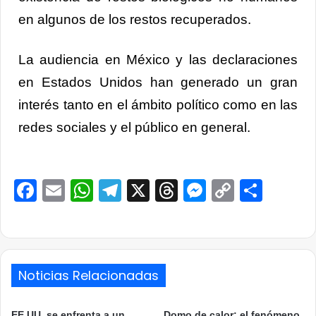
en algunos de los restos recuperados.
La audiencia en México y las declaraciones
en Estados Unidos han generado un gran
interés tanto en el ámbito político como en las
redes sociales y el público en general.
Facebook
Email
WhatsApp
Telegram
X
Threads
Messenge
Copy
Comp
Link
Noticias Relacionadas
EE.UU. se enfrenta a un
Domo de calor: el fenómeno