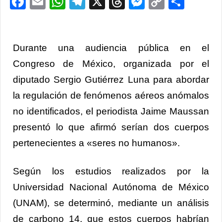
Facebook
Email
WhatsApp
Telegram
X
Threads
Messenge
Copy
Comp
Link
Durante una audiencia pública en el
Congreso de México, organizada por el
diputado Sergio Gutiérrez Luna para abordar
la regulación de fenómenos aéreos anómalos
no identificados, el periodista Jaime Maussan
presentó lo que afirmó serían dos cuerpos
pertenecientes a «seres no humanos».
Según los estudios realizados por la
Universidad Nacional Autónoma de México
(UNAM), se determinó, mediante un análisis
de carbono 14, que estos cuerpos habrían