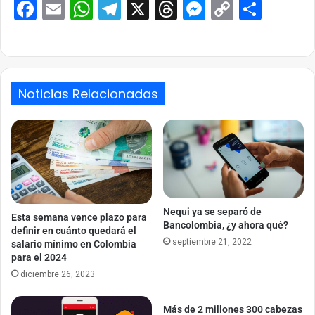
Facebook
Email
WhatsApp
Telegram
X
Threads
Messenge
Copy
Comp
Link
Noticias Relacionadas
Nequi ya se separó de
Esta semana vence plazo para
Bancolombia, ¿y ahora qué?
definir en cuánto quedará el
septiembre 21, 2022
salario mínimo en Colombia
para el 2024
diciembre 26, 2023
Más de 2 millones 300 cabezas