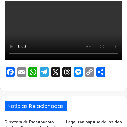
Facebook
Email
WhatsApp
Telegram
X
Threads
Messenge
Copy
Comp
Link
Noticias Relacionadas
Directora de Presupuesto
Legalizan captura de los dos