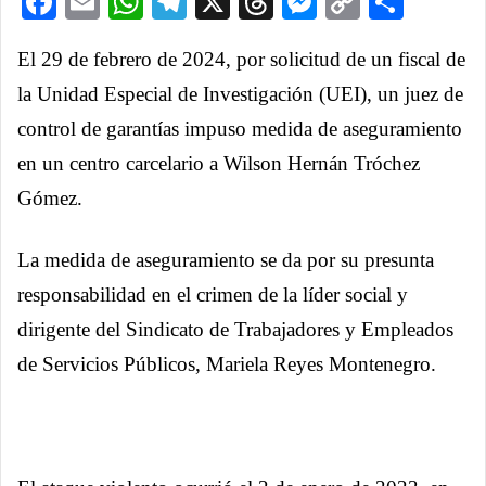
Facebook
Email
WhatsApp
Telegram
X
Threads
Messenge
Copy
Comp
Link
El 29 de febrero de 2024, por solicitud de un fiscal de
la Unidad Especial de Investigación (UEI), un juez de
control de garantías impuso medida de aseguramiento
en un centro carcelario a Wilson Hernán Tróchez
Gómez.
La medida de aseguramiento se da por su presunta
responsabilidad en el crimen de la líder social y
dirigente del Sindicato de Trabajadores y Empleados
de Servicios Públicos, Mariela Reyes Montenegro.